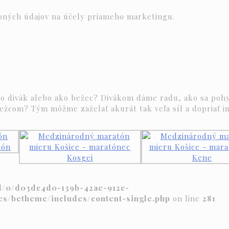
bných údajov na účely priameho marketingu.
o divák alebo ako bežec? Divákom dáme radu, ako sa poh
 bežcom? Tým môžme zaželať akurát tak veľa síl a dopriať i
d/0/d03dc4d0-139b-42ae-912c-
es/betheme/includes/content-single.php
on line
281