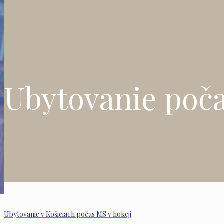
Ubytovanie po
Ubytovanie v Košiciach počas MS v hokeji