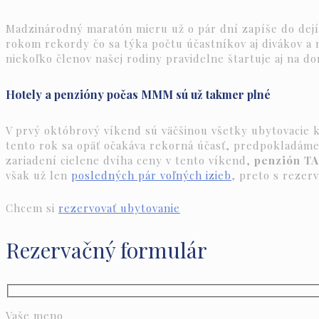
Madzinárodný maratón mieru už o pár dní zapíše do dejín
rokom rekordy čo sa týka počtu účastníkov aj divákov a
niekoľko členov našej rodiny pravidelne štartuje aj na
Hotely a penzióny počas MMM sú už takmer plné
V prvý októbrový víkend sú väčšinou všetky ubytovacie 
tento rok sa opäť očakáva rekorná účasť, predpokladáme
zariadení cielene dvíha ceny v tento víkend,
penzión TA
však už len
posledných pár voľných izieb
, preto s rezerv
Chcem si
rezervovať ubytovanie
Rezervačný formulár
Vaše meno