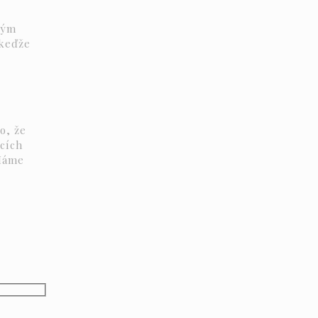
dým
 keďže
o, že
cích
Máme