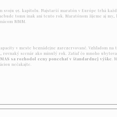
 svoju 95. kapitolu. Najstarší maratón v Európe trhá kaž
 nebude tomu inak ani tento rok. Maratónom žijeme aj my,
 domácom MMM.
kapacity v meste beznádejne zarezervované. Vzhľadom na t
, rovnaký scenár ako minulý rok. Zatiaľ čo mnoho ubytova
MAS sa rozhodol ceny ponechať v štandardnej výške
. 
áciou nečakajte.