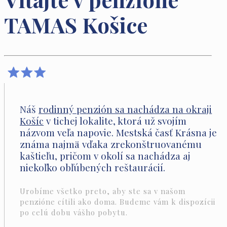
TAMAS Košice
Náš
rodinný penzión sa nachádza na okraji
Košíc
v tichej lokalite, ktorá už svojím
názvom veľa napovie. Mestská časť Krásna je
známa najmä vďaka zrekonštruovanému
kaštieľu, pričom v okolí sa nachádza aj
niekoľko obľúbených reštaurácií.
Urobíme všetko preto, aby ste sa v našom
penzióne cítili ako doma. Budeme vám k dispozícii
po celú dobu vášho pobytu.