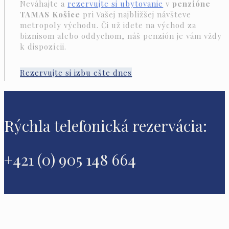
Neváhajte a
rezervujte si ubytovanie
v
penzióne
TAMAS Košice
pri Vašej najbližšej návšteve
metropoly východu. Či už idete na východ za
biznisom alebo oddychom, náš penzión je vám vždy
k dispozícii.
Rezervujte si izbu ešte dnes
Rýchla telefonická rezervácia:
+421 (0) 905 148 664